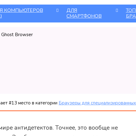
Я КОМПЬЮТЕРОВ
ДЛЯ
ТОП
)
СМАРТФОНОВ
БРА
|
Ghost Browser
мает
#13
место в категории
Браузеры для специализированных
мире антидетектов. Точнее, это вообще не