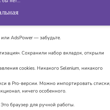
к бы нет…
альная
n или AdsPower — забудьте.
изация». Сохранили набор вкладок, открыли
авления cookies. Никакого Selenium, никакого
и в Pro-версии. Можно импортировать списки
кционал, ничего особенного.
 Это браузер для ручной работы.