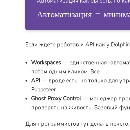
Автоматизация как бы есть, но ка
Автоматизация — миним
Если ждете роботов и API как у Dolphi
Workspaces
— единственная «автомат
потом одним кликом. Все.
API
— вроде есть, но только для упр
Puppeteer.
Ghost Proxy Control
— менеджер прокс
проверять на живость. Базовый фун
Для программистов тут делать нечего.