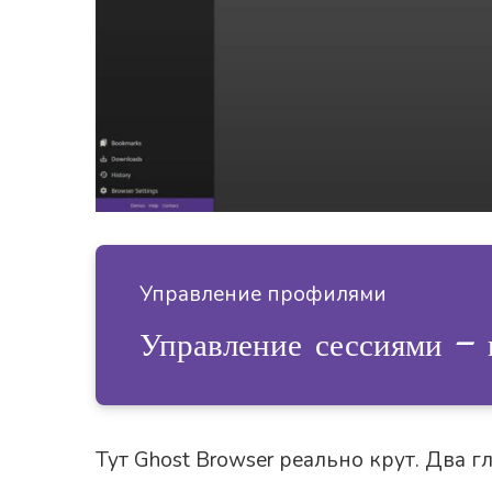
Управление профилями
Управление сессиями — 
Тут Ghost Browser реально крут. Два г