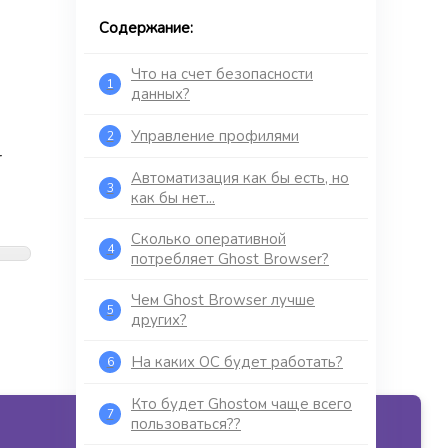
Содержание:
Что на счет безопасности
1
данных?
Управление профилями
2
т
Автоматизация как бы есть, но
3
как бы нет...
Сколько оперативной
4
потребляет Ghost Browser?
Чем Ghost Browser лучше
5
других?
На каких ОС будет работать?
6
Кто будет Ghostом чаще всего
7
пользоваться??